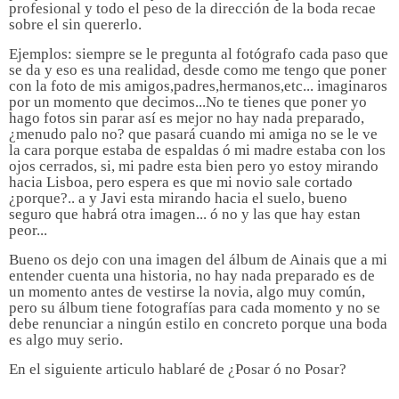
profesional y todo el peso de la dirección de la boda recae
sobre el sin quererlo.
Ejemplos: siempre se le pregunta al fotógrafo cada paso que
se da y eso es una realidad, desde como me tengo que poner
con la foto de mis amigos,padres,hermanos,etc... imaginaros
por un momento que decimos...No te tienes que poner yo
hago fotos sin parar así es mejor no hay nada preparado,
¿menudo palo no? que pasará cuando mi amiga no se le ve
la cara porque estaba de espaldas ó mi madre estaba con los
ojos cerrados, si, mi padre esta bien pero yo estoy mirando
hacia Lisboa, pero espera es que mi novio sale cortado
¿porque?.. a y Javi esta mirando hacia el suelo, bueno
seguro que habrá otra imagen... ó no y las que hay estan
peor...
Bueno os dejo con una imagen del álbum de Ainais que a mi
entender cuenta una historia, no hay nada preparado es de
un momento antes de vestirse la novia, algo muy común,
pero su álbum tiene fotografías para cada momento y no se
debe renunciar a ningún estilo en concreto porque una boda
es algo muy serio.
En el siguiente articulo hablaré de ¿Posar ó no Posar?