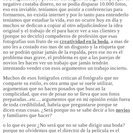
negativo costaba dinero, no se podía disparar 10.000 fotos,
eso era inviable, teníamos que asistir a conferencias para
formarnos, no existía internet y por lo tanto para entenderlo
teníamos que estudiar la vida, eso no ocurre hoy en día y
muchos se dedican a copiar al otro adjudicándose la idea
original y el trabajo de el para hacer ver a sus clientes y
(porque no decirlo) compañeros de profesión que esas
fotografías son fruto de su
creatividad en la boda
, a mas de
uno les a costado eso mas de un disgusto y la etiqueta que
no se podrán quitar jamás de la espalda, pero ese no es el
problema mas grave, el problema es que a las parejas de
novios les hacen ver un trabajo que jamás tendrán
intentando vender con esos argumentos un trabajo incierto.
Muchos de esos fotógrafos critican al fotógrafo que no
comparte su estilo, es otra arma que se suele utilizar,
argumentan que no hacen posados que buscan la
complicidad, que eso de posar no se lleva que son fotos
preparadas...etc.... argumentos que en mi opinión están fuera
de toda credibilidad, habría que preguntarse porque se
dicen estas cosas. ¿Será porque no se sabe decir a los
novios
y familiares que hacer?
o lo que es peor ¿No será que no se sabe dirigir una boda?
porque no olvidemos que el director de la película es el