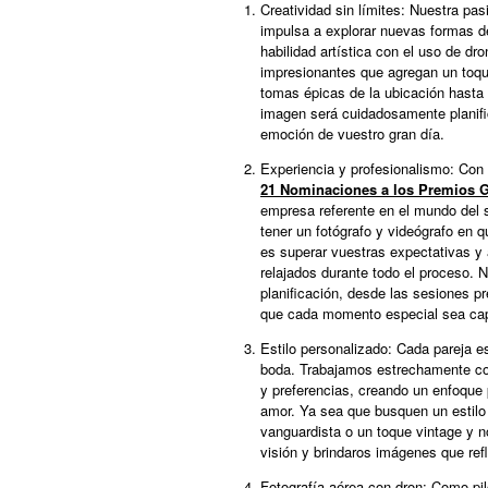
Creatividad sin límites: Nuestra pasi
impulsa a explorar nuevas formas de
habilidad artística con el uso de 
impresionantes que agregan un toqu
tomas épicas de la ubicación hasta
imagen será cuidadosamente planific
emoción de vuestro gran día.
Experiencia y profesionalismo: Con
21 Nominaciones a los Premios G
empresa referente en el mundo del 
tener un fotógrafo y videógrafo en q
es superar vuestras expectativas y
relajados durante todo el proceso. 
planificación, desde las sesiones pr
que cada momento especial sea cap
Estilo personalizado: Cada pareja es
boda. Trabajamos estrechamente co
y preferencias, creando un enfoque 
amor. Ya sea que busquen un estilo
vanguardista o un toque vintage y 
visión y brindaros imágenes que refl
Fotografía aérea con dron: Como pi