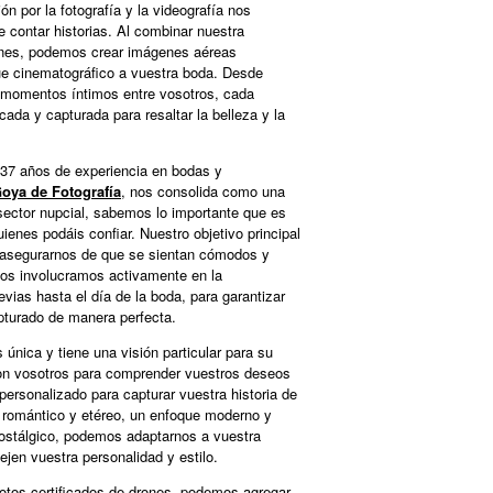
ón por la fotografía y la videografía nos
 contar historias. Al combinar nuestra
drones, podemos crear imágenes aéreas
e cinematográfico a vuestra boda. Desde
 momentos íntimos entre vosotros, cada
ada y capturada para resaltar la belleza y la
 37 años de experiencia en bodas y
oya de Fotografía
, nos consolida como una
sector nupcial, sabemos lo importante que es
uienes podáis confiar. Nuestro objetivo principal
 asegurarnos de que se sientan cómodos y
Nos involucramos activamente en la
evias hasta el día de la boda, para garantizar
turado de manera perfecta.
 única y tiene una visión particular para su
n vosotros para comprender vuestros deseos
personalizado para capturar vuestra historia de
 romántico y etéreo, un enfoque moderno y
nostálgico, podemos adaptarnos a vuestra
ejen vuestra personalidad y estilo.
lotos certificados de drones, podemos agregar