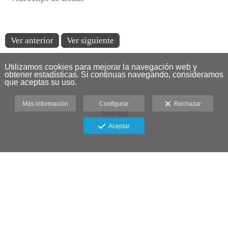
Ver anterior
Ver siguiente
Utilizamos cookies para mejorar la navegación web y
obtener estadísticas. Si continuas navegando, consideramos
que aceptas su uso.
Más información
Configurar
Rechazar
Aviso legal
Aceptar
Fotografía de Bodas: Capturando
Momentos Inolvidables
Como
fotógrafo de bodas
, me especializo en
capturar
emociones auténticas
y
momentos inolvidables
. Con una
fotografía creativa de bodas
y una planificación detallada,
cada boda se convierte en una historia visual única.