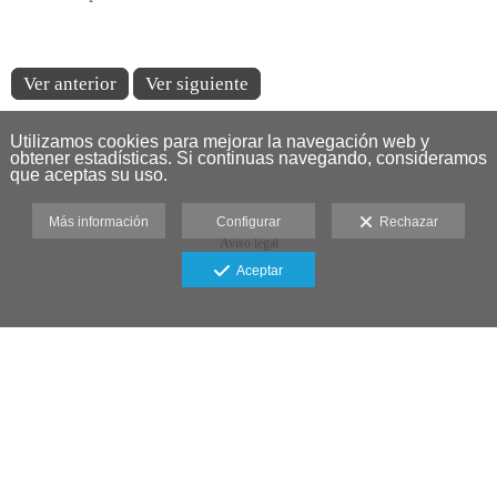
Ver anterior
Ver siguiente
Utilizamos cookies para mejorar la navegación web y
obtener estadísticas. Si continuas navegando, consideramos
que aceptas su uso.
Más información
Configurar
Rechazar
Aviso legal
Aceptar
Fotografía de Bodas: Capturando
Momentos Inolvidables
Como
fotógrafo de bodas
, me especializo en
capturar
emociones auténticas
y
momentos inolvidables
. Con una
fotografía creativa de bodas
y una planificación detallada,
cada boda se convierte en una historia visual única.