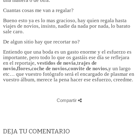
una manera o de otra.
Cuantas cosas me van a regalar?
Bueno esto ya es lo mas gracioso, hay quien regala hasta
viajes de novios, insisto, nadie da nada por nada, lo barato
sale caro.
De algun sitio hay que recortar no?
Entiendo que una boda es un gasto enorme y el esfuerzo es
importante, pero todo lo que os gastáis ese día se reflejara
en el reportaje,
vestidos de novia
,t
rajes de
novio,flores,coche de novios,convite de novios,
y un largo
etc… que vuestro fotógrafo será el encargado de plasmar en
vuestro álbum, merece la pena hacer ese esfuerzo, creedme.
Compartir
DEJA TU COMENTARIO