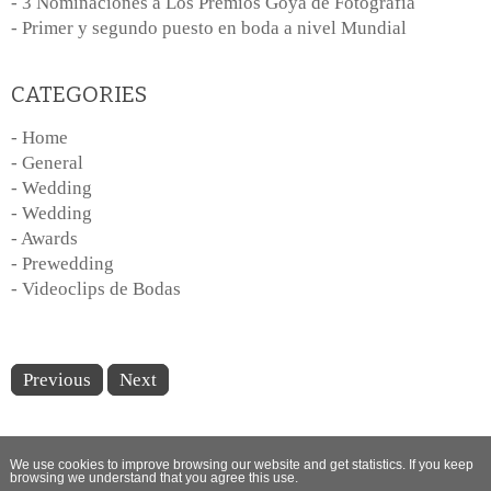
- 3 Nominaciones a Los Premios Goya de Fotografía
- Primer y segundo puesto en boda a nivel Mundial
CATEGORIES
- Home
- General
- Wedding
- Wedding
- Awards
- Prewedding
- Videoclips de Bodas
Previous
Next
We use cookies to improve browsing our website and get statistics. If you keep
browsing we understand that you agree this use.