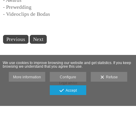
- Awards
- Prewedding
- Videoclips de Bodas
Previous
Next
We use cookies to improve browsing our website and get statistics. If you keep
browsing we understand that you agree this use.
More information
Configure
Refuse
Legal advice
Accept
Fotografía de Bodas: Capturando
Momentos Inolvidables
Como
fotógrafo de bodas
, me especializo en
capturar