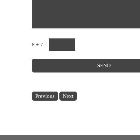
8 + 7 =
Previous
Next