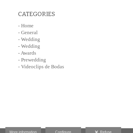
CATEGORIES
- Home
- General
- Wedding
- Wedding
- Awards
- Prewedding
- Videoclips de Bodas
More information
Configure
Refuse