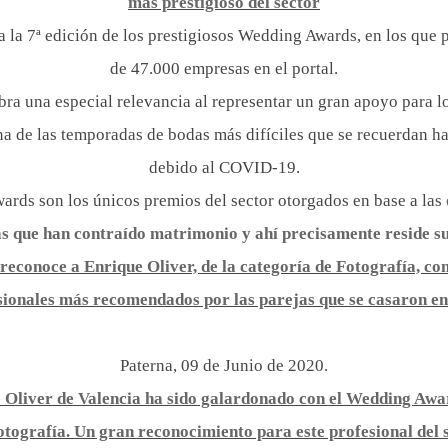
más prestigioso del sector
a la 7ª edición de los prestigiosos Wedding Awards, en los que p
de 47.000 empresas en el portal.
bra una especial relevancia al representar un gran apoyo para l
una de las temporadas de bodas más difíciles que se recuerdan h
debido al COVID-19.
rds son los únicos premios del sector otorgados en base a las
s que han contraído matrimonio y ahí precisamente reside su
reconoce a Enrique Oliver, de la categoría de Fotografía, co
sionales más recomendados por las parejas que se casaron en
Paterna, 09 de Junio de 2020.
 Oliver de Valencia ha sido galardonado con el Wedding Awa
otografía. Un gran reconocimiento para este profesional del s