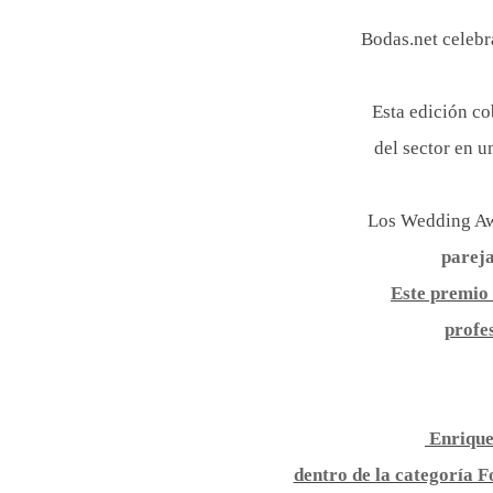
Bodas.net celebr
Esta edición co
del sector en 
Los Wedding Awa
pareja
Este premio 
profe
Enrique
dentro de la categoría F